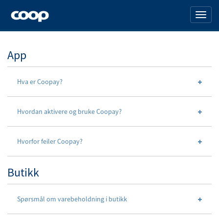
Hopp
til
Aktive
sideinnhold
navig
Kontakt
oss
App
Hva er Coopay?
Hvordan aktivere og bruke Coopay?
Hvorfor feiler Coopay?
Butikk
Spørsmål om varebeholdning i butikk